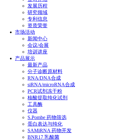
发展历程
研究领域
专利信息
资质荣誉
市场活动
新闻中心
会议/会展
培训讲座
产品展示
最新产品
分子诊断原材料
RNA/DNA合成
siRNA/microRNA合成
PCR试剂冻干粉
核酸提取纯化试剂
工具酶
仪器
S.Pombe 药物筛选
蛋白表达与纯化
SAMiRNA 药物开发
BNR17 乳酸菌